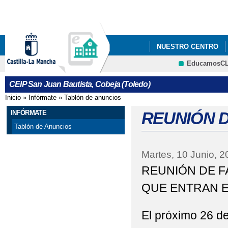
Pa
co
pri
NUESTRO CENTRO
EducamosC
HUERTO
ONDA CO
CRFP
CEIP San Juan Bautista, Cobeja (Toledo)
Inicio
»
Infórmate
»
Tablón de anuncios
Se encuentra usted aquí
INFÓRMATE
REUNIÓN 
Tablón de Anuncios
Martes, 10 Junio, 2
REUNIÓN DE F
QUE ENTRAN E
El próximo 26 de