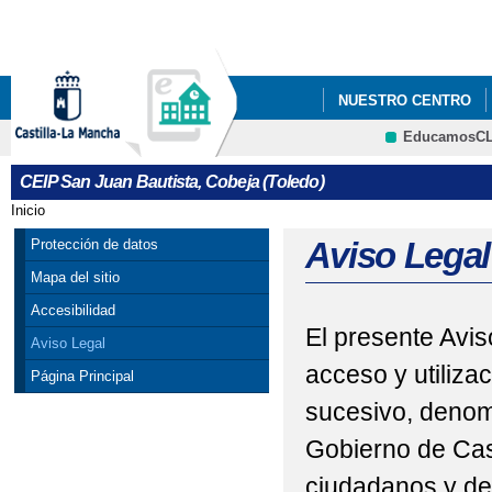
Pa
co
pri
NUESTRO CENTRO
EducamosC
HUERTO
ONDA CO
CRFP
CEIP San Juan Bautista, Cobeja (Toledo)
Inicio
Se encuentra usted aquí
Aviso Legal
Protección de datos
Mapa del sitio
Accesibilidad
El presente Avis
Aviso Legal
acceso y utiliza
Página Principal
sucesivo, denom
Gobierno de Cas
ciudadanos y de