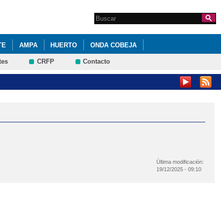
Search this site
Formulario de
búsqueda
TE
AMPA
HUERTO
ONDA COBEJA
tes
CRFP
Contacto
Última modificación:
19/12/2025 - 09:10