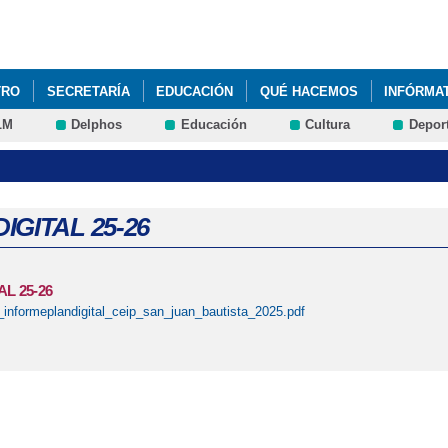
Pasar al
contenido
principal
TRO
SECRETARÍA
EDUCACIÓN
QUÉ HACEMOS
INFÓRMA
LM
Delphos
Educación
Cultura
Depor
IGITAL 25-26
AL 25-26
_informeplandigital_ceip_san_juan_bautista_2025.pdf